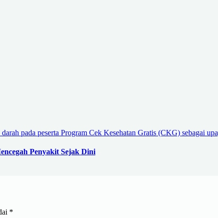
encegah Penyakit Sejak Dini
dai
*