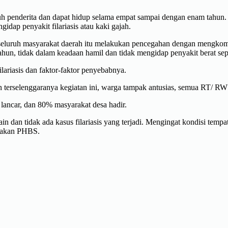
tubuh penderita dan dapat hidup selama empat sampai dengan enam tahu
idap penyakit filariasis atau kaki gajah.
u seluruh masyarakat daerah itu melakukan pencegahan dengan mengkom
hun, tidak dalam keadaan hamil dan tidak mengidap penyakit berat sepert
ariasis dan faktor-faktor penyebabnya.
rselenggaranya kegiatan ini, warga tampak antusias, semua RT/ RW h
lancar, dan 80% masyarakat desa hadir.
ain dan tidak ada kasus filariasis yang terjadi. Mengingat kondisi tem
ndakan PHBS.