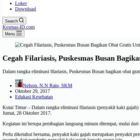
Loker
Download
Search
Kesmas-ID.com
Menu
Cegah Filariasis, Puskesmas Busan Bagik
Dalam rangka eliminasi filariasis, Puskesmas Busan bagikan obat g
Nelson. N.N Ratu, SKM
Oktober 29, 2017
Edukasi Kesehatan
Kutai Timur – Dalam rangka eliminasi filariasis (penyakit kaki ga
Jumat, 28 Oktober 2017.
Kegiatan ini berupa pembagian langsung minum ditempat, mulai dari a
Perlu diketahui bersama, penyakit kaki gajah merupakan penyakit p
nyamuk dari penderita penyakit kaki gajah kepada orang lain.