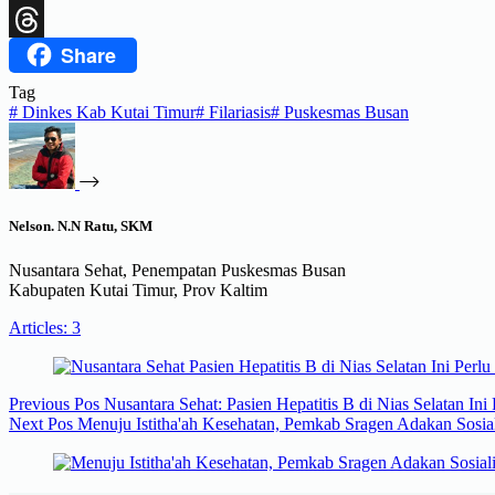
X
Share
Threads
Tag
#
Dinkes Kab Kutai Timur
#
Filariasis
#
Puskesmas Busan
Nelson. N.N Ratu, SKM
Nusantara Sehat, Penempatan Puskesmas Busan
Kabupaten Kutai Timur, Prov Kaltim
Articles: 3
Previous
Pos
Nusantara Sehat: Pasien Hepatitis B di Nias Selatan In
Next
Pos
Menuju Istitha'ah Kesehatan, Pemkab Sragen Adakan Sosia