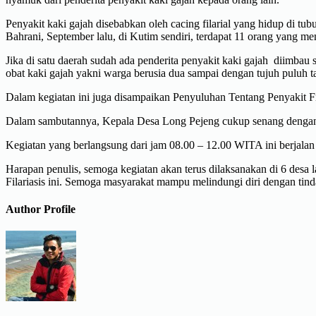
Penyakit kaki gajah disebabkan oleh cacing filarial yang hidup di 
Bahrani, September lalu, di Kutim sendiri, terdapat 11 orang yang meng
Jika di satu daerah sudah ada penderita penyakit kaki gajah diimba
obat kaki gajah yakni warga berusia dua sampai dengan tujuh puluh ta
Dalam kegiatan ini juga disampaikan Penyuluhan Tentang Penyakit Fil
Dalam sambutannya, Kepala Desa Long Pejeng cukup senang dengan te
Kegiatan yang berlangsung dari jam 08.00 – 12.00 WITA ini berjalan 
Harapan penulis, semoga kegiatan akan terus dilaksanakan di 6 desa l
Filariasis ini. Semoga masyarakat mampu melindungi diri dengan ti
Author Profile