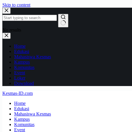
Skip to content
No results
Home
Edukasi
Mahasiswa Kesmas
Kampus
Komunitas
Event
Loker
Download
Kesmas-ID.com
Home
Edukasi
Mahasiswa Kesmas
Kampus
Komunitas
Event