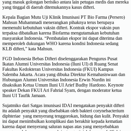
yang masuk golongan berisiko antara lain petugas medis dan mereka
yang tinggal di daerah ditemukannya kasus difteri.
Kepala Bagian Mutu Uji Klinik Imunisasi PT Bio Farma (Persero)
Mahsun Muhammadi menerangkan pihaknya terus berupaya
memenuhi kebutuhan vaksin difteri. Kontrak ekspor vaksin pun
terpaksa dibatalkan karena Biofarma mengutamakan kebutuhan
masyarakat Indonesia. “Pembatalan ekspor ini dapat diterima dan
memperoleh dukungan WHO karena kondisi Indonesia sedang
KLB difteri,” kata Mahsun.
FGD Indonesia Bebas Difteri diselenggarakan Pengurus Pusat
Ikatan Alumni Universitas Indonesia (Iluni UI) di Ruang Senat
Fakultas Kedokteran Universitas Indonesia (FKUI) Kampus
Salemba Jakarta. Acara yang dibuka Direktur Kemahasiswaan dan
Hubungan Alumni Universitas Indonesia Erwin Nurdin ini
disaksikan Ketua Umum Iluni UI Arief Budhy Hardono. Keynote
speaker Dekan FKUI Ari Fahrial Syam, dengan moderator ketua
Iluni UI Taufik Jamaan.
Sujatmiko dari Satgas imunisasi IDAI mengatakan penyakit difteri
itu adalah penyakit yang disebabkan oleh bakteri corynebacterium
diphteriae yang menyerang tenggorokan, hidung dan kulit. Penyakit
ini dapat menimbulkan komplikasi dan berakhir kepada kematian
karena dapat menyerang saluran napas atas yang menyebabkan