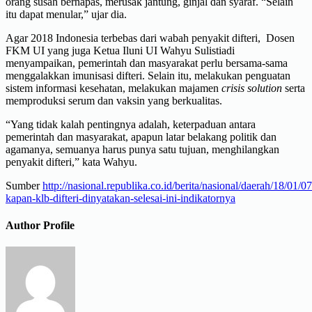
orang susah bernapas, merusak jantung, ginjal dan syaraf. “Selain
itu dapat menular,” ujar dia.
Agar 2018 Indonesia terbebas dari wabah penyakit difteri, Dosen
FKM UI yang juga Ketua Iluni UI Wahyu Sulistiadi
menyampaikan, pemerintah dan masyarakat perlu bersama-sama
menggalakkan imunisasi difteri. Selain itu, melakukan penguatan
sistem informasi kesehatan, melakukan majamen
crisis solution
serta
memproduksi serum dan vaksin yang berkualitas.
“Yang tidak kalah pentingnya adalah, keterpaduan antara
pemerintah dan masyarakat, apapun latar belakang politik dan
agamanya, semuanya harus punya satu tujuan, menghilangkan
penyakit difteri,” kata Wahyu.
Sumber
http://nasional.republika.co.id/berita/nasional/daerah/18/01/
kapan-klb-difteri-dinyatakan-selesai-ini-indikatornya
Author Profile