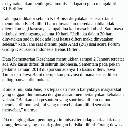
masyarakat akan pentingnya imunisasi dapat segera mengakhiri
KLB difteri.
Lalu apa indikator sebuah KLB bisa dinyatakan selesai? Jane
menuturkan KLB difteri baru dinyatakan mereda apabila tidak
ditemukan lagi kasusnya sampai dua kali masa inkubasi. Satu masa
inkubasi berlangsung selama 10 hari. “Jadi jika dalam 20 hari
dinyatakan sudah tidak ada lagi kasus difteri maka dinyatakan
selesai,” kata Jane saat ditemui pada Ahad (2/1) usai acara Forum
Group Discussion Indonesia Bebas Difteri.
Data Kementerian Kesehatan menujukkan sampai 2 Januari tercatat
ada 939 kasus difteri di seluruh Indonesia. Sementara pada pekan
pertama Januari 2018 dilaporkan adanya 15 kasus difteri. Jawa
Timur dan Jawa Barat merupakan provinsi di mana kasus difteri
paling banyak ditemukan.
Kondisi ini, kata Jane, tak lepas dari masih banyaknya masyarakat
yang enggan diimunisasi dengan alasan mempertanyakan kehalalan
vaksin. “Bahkan ada pesantren yang santrinya ribuan namun
menolak diimunisasi, ini yang menyebabkan difteri semakin
menyebar,” ujarnya.
Dia mengingatkan, pentingnya imunisasi terhadap anak-anak dan
orang dewasa yang masuk golongan berisiko difteri. Orang dewasa