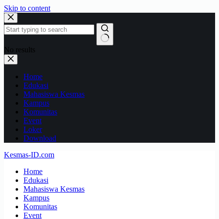
Skip to content
No results
Home
Edukasi
Mahasiswa Kesmas
Kampus
Komunitas
Event
Loker
Download
Kesmas-ID.com
Home
Edukasi
Mahasiswa Kesmas
Kampus
Komunitas
Event