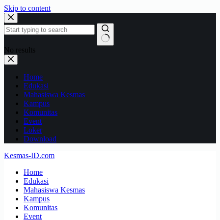
Skip to content
No results
Home
Edukasi
Mahasiswa Kesmas
Kampus
Komunitas
Event
Loker
Download
Kesmas-ID.com
Home
Edukasi
Mahasiswa Kesmas
Kampus
Komunitas
Event