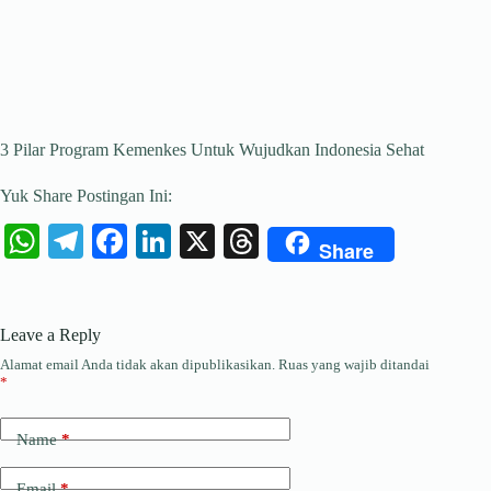
3 Pilar Program Kemenkes Untuk Wujudkan Indonesia Sehat
Yuk Share Postingan Ini:
W
Te
Fa
Li
X
T
Share
ha
le
ce
nk
hr
ts
gr
bo
ed
ea
Leave a Reply
A
a
ok
In
ds
Alamat email Anda tidak akan dipublikasikan.
Ruas yang wajib ditandai
pp
m
*
Name
*
Email
*