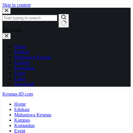
Skip to content
No results
Home
Edukasi
Mahasiswa Kesmas
Kampus
Komunitas
Event
Loker
Download
Kesmas-ID.com
Home
Edukasi
Mahasiswa Kesmas
Kampus
Komunitas
Event