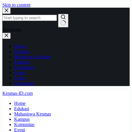
Skip to content
No results
Home
Edukasi
Mahasiswa Kesmas
Kampus
Komunitas
Event
Loker
Download
Kesmas-ID.com
Home
Edukasi
Mahasiswa Kesmas
Kampus
Komunitas
Event