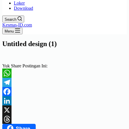
Loker
Download
Search
Kesmas-ID.com
Menu
Untitled design (1)
Yuk Share Postingan Ini:
WhatsApp
Telegram
Facebook
LinkedIn
X
Share
Threads