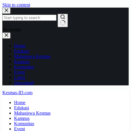
Skip to content
No results
Home
Edukasi
Mahasiswa Kesmas
Kampus
Komunitas
Event
Loker
Download
Kesmas-ID.com
Home
Edukasi
Mahasiswa Kesmas
Kampus
Komunitas
Event