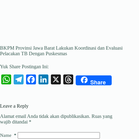
BKPM Provinsi Jawa Barat Lakukan Koordinasi dan Evaluasi
Pelacakan TB Dengan Puskesmas
Yuk Share Postingan Ini:
W
Te
Fa
Li
X
T
Share
ha
le
ce
nk
hr
ts
gr
bo
ed
ea
Leave a Reply
A
a
ok
In
ds
Alamat email Anda tidak akan dipublikasikan.
Ruas yang
pp
m
wajib ditandai
*
Name
*