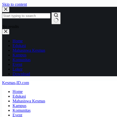
Skip to content
No results
Home
Edukasi
Mahasiswa Kesmas
Kampus
Komunitas
Event
Loker
Download
Kesmas-ID.com
Home
Edukasi
Mahasiswa Kesmas
Kampus
Komunitas
Event