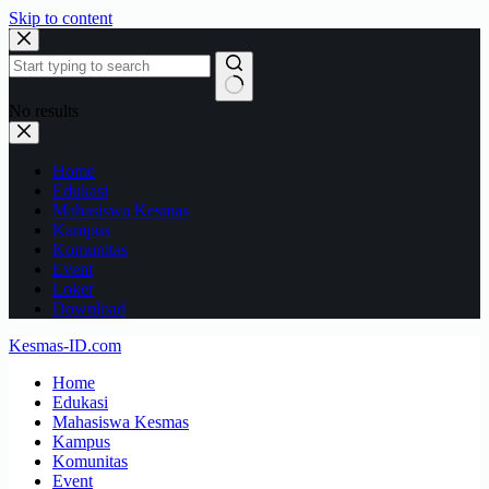
Skip to content
No results
Home
Edukasi
Mahasiswa Kesmas
Kampus
Komunitas
Event
Loker
Download
Kesmas-ID.com
Home
Edukasi
Mahasiswa Kesmas
Kampus
Komunitas
Event