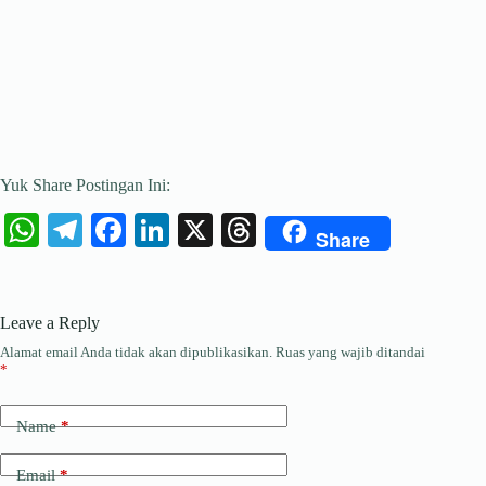
Yuk Share Postingan Ini:
W
Te
Fa
Li
X
T
Share
ha
le
ce
nk
hr
ts
gr
bo
ed
ea
Leave a Reply
A
a
ok
In
ds
Alamat email Anda tidak akan dipublikasikan.
Ruas yang wajib ditandai
pp
m
*
Name
*
Email
*