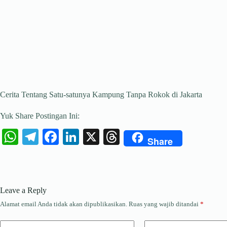
Cerita Tentang Satu-satunya Kampung Tanpa Rokok di Jakarta
Yuk Share Postingan Ini:
W
Te
Fa
Li
X
T
Share
ha
le
ce
nk
hr
ts
gr
bo
ed
ea
A
a
ok
In
ds
Leave a Reply
pp
m
Alamat email Anda tidak akan dipublikasikan.
Ruas yang wajib ditandai
*