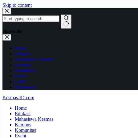
Skip to content
No results
Home
Edukasi
Mahasiswa Kesmas
Kampus
Komunitas
Event
Loker
Download
Kesmas-ID.com
Home
Edukasi
Mahasiswa Kesmas
Kampus
Komunitas
Event