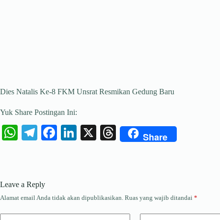
Dies Natalis Ke-8 FKM Unsrat Resmikan Gedung Baru
Yuk Share Postingan Ini:
W
Te
Fa
Li
X
T
Share
ha
le
ce
nk
hr
ts
gr
bo
ed
ea
A
a
ok
In
ds
Leave a Reply
pp
m
Alamat email Anda tidak akan dipublikasikan.
Ruas yang wajib ditandai
*