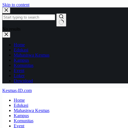
Skip to content
No results
Home
Edukasi
Mahasiswa Kesmas
Kampus
Komunitas
Event
Loker
Download
Kesmas-ID.com
Home
Edukasi
Mahasiswa Kesmas
Kampus
Komunitas
Event