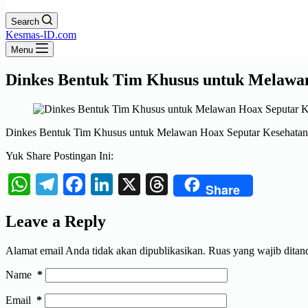
Search
Kesmas-ID.com
Menu
Dinkes Bentuk Tim Khusus untuk Melawa
Dinkes Bentuk Tim Khusus untuk Melawan Hoax Seputar Kesehatan
Yuk Share Postingan Ini:
WhatsApp
Telegram
Facebook
LinkedIn
X
Threads
Share
Leave a Reply
Alamat email Anda tidak akan dipublikasikan.
Ruas yang wajib ditan
Name
*
Email
*