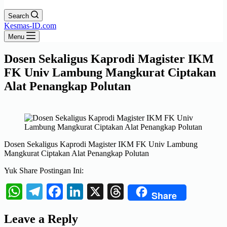
Search
Kesmas-ID.com
Menu
Dosen Sekaligus Kaprodi Magister IKM
FK Univ Lambung Mangkurat Ciptakan
Alat Penangkap Polutan
Dosen Sekaligus Kaprodi Magister IKM FK Univ Lambung
Mangkurat Ciptakan Alat Penangkap Polutan
Yuk Share Postingan Ini:
WhatsApp
Telegram
Facebook
LinkedIn
X
Threads
Share
Leave a Reply