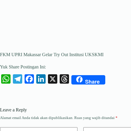
FKM UPRI Makassar Gelar Try Out Institusi UKSKMI
Yuk Share Postingan Ini:
W
Te
Fa
Li
X
T
Share
ha
le
ce
nk
hr
ts
gr
bo
ed
ea
A
a
ok
In
ds
Leave a Reply
pp
m
Alamat email Anda tidak akan dipublikasikan.
Ruas yang wajib ditandai
*