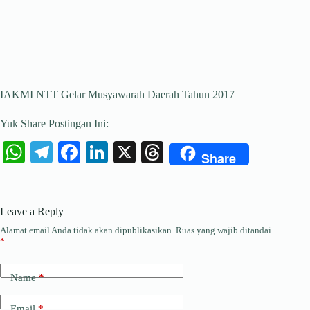
IAKMI NTT Gelar Musyawarah Daerah Tahun 2017
Yuk Share Postingan Ini:
W
Te
Fa
Li
X
T
Share
ha
le
ce
nk
hr
ts
gr
bo
ed
ea
Leave a Reply
A
a
ok
In
ds
Alamat email Anda tidak akan dipublikasikan.
Ruas yang wajib ditandai
pp
m
*
Name
*
Email
*