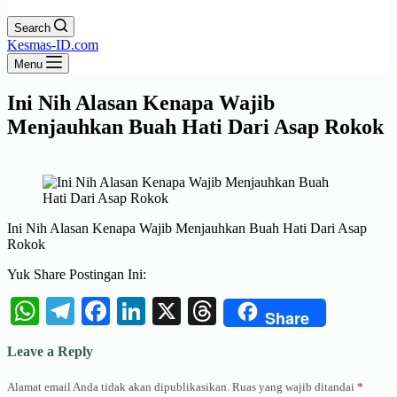
Search
Kesmas-ID.com
Menu
Ini Nih Alasan Kenapa Wajib
Menjauhkan Buah Hati Dari Asap Rokok
Ini Nih Alasan Kenapa Wajib Menjauhkan Buah Hati Dari Asap
Rokok
Yuk Share Postingan Ini:
WhatsApp
Telegram
Facebook
LinkedIn
X
Threads
Share
Leave a Reply
Alamat email Anda tidak akan dipublikasikan.
Ruas yang wajib ditandai
*