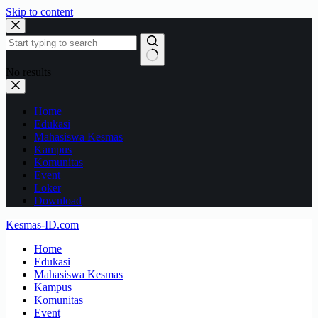
Skip to content
No results
Home
Edukasi
Mahasiswa Kesmas
Kampus
Komunitas
Event
Loker
Download
Kesmas-ID.com
Home
Edukasi
Mahasiswa Kesmas
Kampus
Komunitas
Event