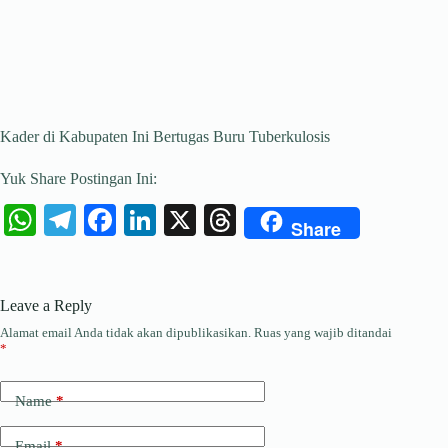
Kader di Kabupaten Ini Bertugas Buru Tuberkulosis
Yuk Share Postingan Ini:
W
Te
Fa
Li
X
T
Share
ha
le
ce
nk
hr
ts
gr
bo
ed
ea
Leave a Reply
A
a
ok
In
ds
Alamat email Anda tidak akan dipublikasikan.
Ruas yang wajib ditandai
pp
m
*
Name
*
Email
*