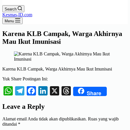
Search
Kesmas-ID.com
Menu
Karena KLB Campak, Warga Akhirnya
Mau Ikut Imunisasi
Karena KLB Campak, Warga Akhirnya Mau Ikut Imunisasi
Yuk Share Postingan Ini:
WhatsApp
Telegram
Facebook
LinkedIn
X
Threads
Share
Leave a Reply
Alamat email Anda tidak akan dipublikasikan.
Ruas yang wajib
ditandai
*