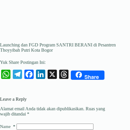
Launching dan FGD Program SANTRI BERANI di Pesantren
Thoyyibah Putri Kota Bogor
Yuk Share Postingan Ini:
W
Te
Fa
Li
X
T
Share
ha
le
ce
nk
hr
ts
gr
bo
ed
ea
Leave a Reply
A
a
ok
In
ds
Alamat email Anda tidak akan dipublikasikan.
Ruas yang
pp
m
wajib ditandai
*
Name
*