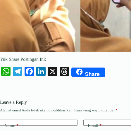
Yuk Share Postingan Ini:
W
Te
Fa
Li
X
T
Share
ha
le
ce
nk
hr
ts
gr
bo
ed
ea
A
a
ok
In
ds
Leave a Reply
pp
m
Alamat email Anda tidak akan dipublikasikan.
Ruas yang wajib ditandai
*
Name
*
Email
*