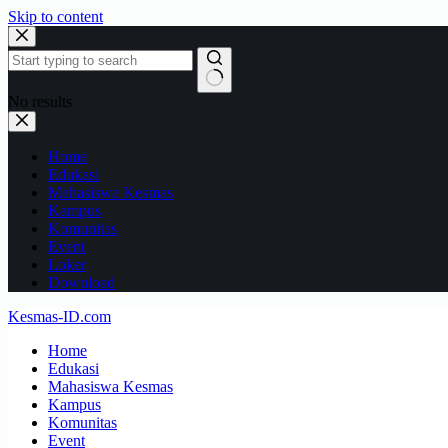
Skip to content
No results
Home
Edukasi
Mahasiswa Kesmas
Kampus
Komunitas
Event
Loker
Download
Kesmas-ID.com
Home
Edukasi
Mahasiswa Kesmas
Kampus
Komunitas
Event