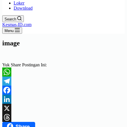
Loker
Download
Search
Kesmas-ID.com
Menu
image
Yuk Share Postingan Ini:
WhatsApp
Telegram
Facebook
LinkedIn
X
Share
Threads