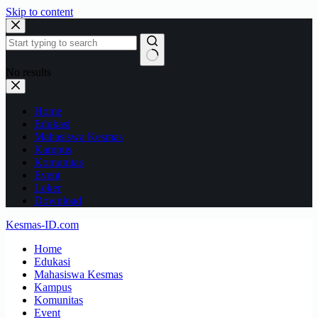
Skip to content
No results
Home
Edukasi
Mahasiswa Kesmas
Kampus
Komunitas
Event
Loker
Download
Kesmas-ID.com
Home
Edukasi
Mahasiswa Kesmas
Kampus
Komunitas
Event