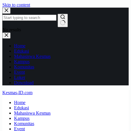
Skip to content
No results
Home
Edukasi
Mahasiswa Kesmas
Kampus
Komunitas
Event
Loker
Download
Kesmas-ID.com
Home
Edukasi
Mahasiswa Kesmas
Kampus
Komunitas
Event