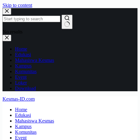
Skip to content
No results
Home
Edukasi
Mahasiswa Kesmas
Kampus
Komunitas
Event
Loker
Download
Kesmas-ID.com
Home
Edukasi
Mahasiswa Kesmas
Kampus
Komunitas
Event