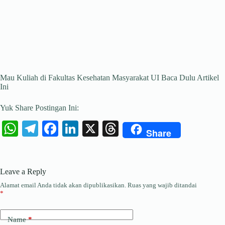
Mau Kuliah di Fakultas Kesehatan Masyarakat UI Baca Dulu Artikel
Ini
Yuk Share Postingan Ini:
W
Te
Fa
Li
X
T
Share
ha
le
ce
nk
hr
ts
gr
bo
ed
ea
Leave a Reply
A
a
ok
In
ds
Alamat email Anda tidak akan dipublikasikan.
Ruas yang wajib ditandai
pp
m
*
Name
*