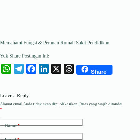
Memahami Fungsi & Peranan Rumah Sakit Pendidikan
Yuk Share Postingan Ini:
W
Te
Fa
Li
X
T
Share
ha
le
ce
nk
hr
ts
gr
bo
ed
ea
Leave a Reply
A
a
ok
In
ds
Alamat email Anda tidak akan dipublikasikan.
Ruas yang wajib ditandai
pp
m
*
Name
*
Email
*