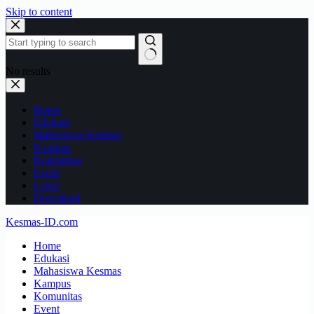
Skip to content
No results
Home
Edukasi
Mahasiswa Kesmas
Kampus
Komunitas
Event
Loker
Download
Kesmas-ID.com
Home
Edukasi
Mahasiswa Kesmas
Kampus
Komunitas
Event