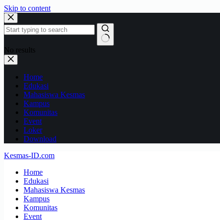
Skip to content
No results
Home
Edukasi
Mahasiswa Kesmas
Kampus
Komunitas
Event
Loker
Download
Kesmas-ID.com
Home
Edukasi
Mahasiswa Kesmas
Kampus
Komunitas
Event