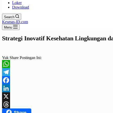
Loker
Download
Search
Kesmas-ID.com
Menu
Strategi Inovatif Kesehatan Lingkungan 
Yuk Share Postingan Ini:
WhatsApp
Telegram
Facebook
LinkedIn
X
Share
Threads