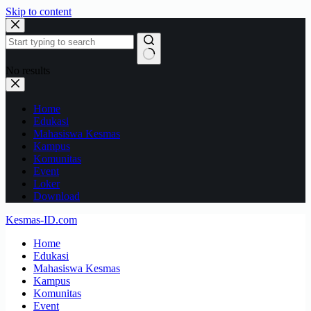
Skip to content
No results
Home
Edukasi
Mahasiswa Kesmas
Kampus
Komunitas
Event
Loker
Download
Kesmas-ID.com
Home
Edukasi
Mahasiswa Kesmas
Kampus
Komunitas
Event