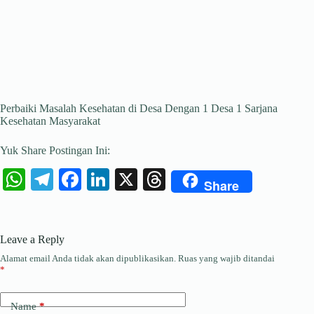
Perbaiki Masalah Kesehatan di Desa Dengan 1 Desa 1 Sarjana
Kesehatan Masyarakat
Yuk Share Postingan Ini:
W
Te
Fa
Li
X
T
Share
ha
le
ce
nk
hr
ts
gr
bo
ed
ea
Leave a Reply
A
a
ok
In
ds
Alamat email Anda tidak akan dipublikasikan.
Ruas yang wajib ditandai
pp
m
*
Name
*