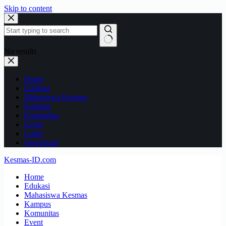
Skip to content
No results
Home
Edukasi
Mahasiswa Kesmas
Kampus
Komunitas
Event
Loker
Download
Kesmas-ID.com
Home
Edukasi
Mahasiswa Kesmas
Kampus
Komunitas
Event