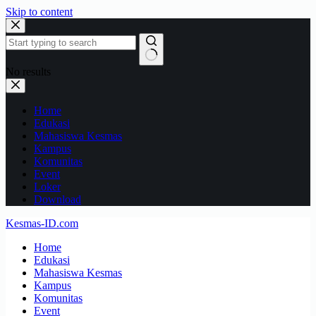
Skip to content
No results
Home
Edukasi
Mahasiswa Kesmas
Kampus
Komunitas
Event
Loker
Download
Kesmas-ID.com
Home
Edukasi
Mahasiswa Kesmas
Kampus
Komunitas
Event