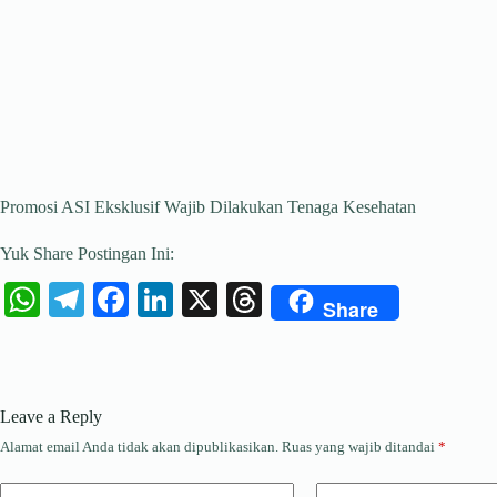
Promosi ASI Eksklusif Wajib Dilakukan Tenaga Kesehatan
Yuk Share Postingan Ini:
W
Te
Fa
Li
X
T
Share
ha
le
ce
nk
hr
ts
gr
bo
ed
ea
A
a
ok
In
ds
Leave a Reply
pp
m
Alamat email Anda tidak akan dipublikasikan.
Ruas yang wajib ditandai
*