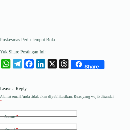
Puskesmas Perlu Jemput Bola
Yuk Share Postingan Ini:
W
Te
Fa
Li
X
T
Share
ha
le
ce
nk
hr
ts
gr
bo
ed
ea
Leave a Reply
A
a
ok
In
ds
Alamat email Anda tidak akan dipublikasikan.
Ruas yang wajib ditandai
pp
m
*
Name
*
Email
*