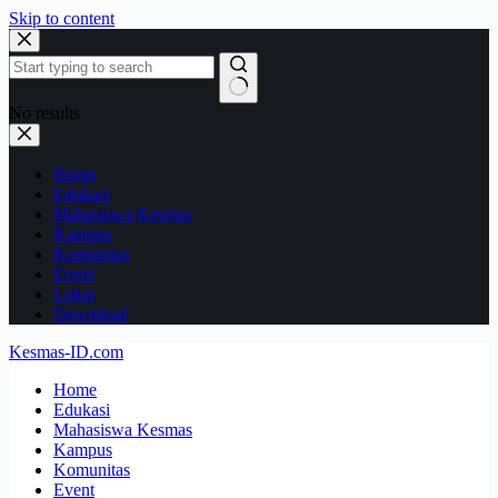
Skip to content
No results
Home
Edukasi
Mahasiswa Kesmas
Kampus
Komunitas
Event
Loker
Download
Kesmas-ID.com
Home
Edukasi
Mahasiswa Kesmas
Kampus
Komunitas
Event