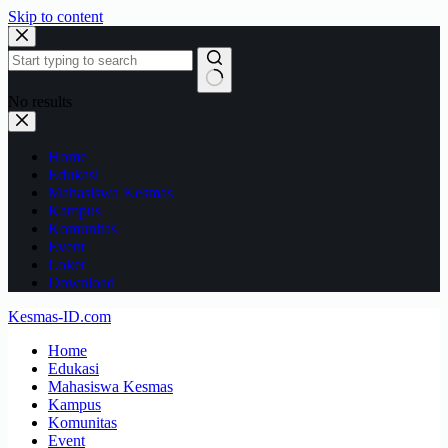
Skip to content
No results
Home
Edukasi
Mahasiswa Kesmas
Kampus
Komunitas
Event
Loker
Download
Kesmas-ID.com
Home
Edukasi
Mahasiswa Kesmas
Kampus
Komunitas
Event