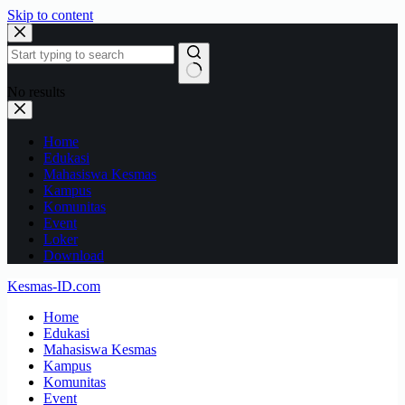
Skip to content
No results
Home
Edukasi
Mahasiswa Kesmas
Kampus
Komunitas
Event
Loker
Download
Kesmas-ID.com
Home
Edukasi
Mahasiswa Kesmas
Kampus
Komunitas
Event