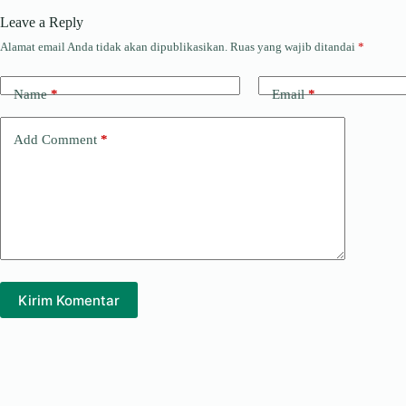
Leave a Reply
m
o
d
e
Alamat email Anda tidak akan dipublikasikan.
Ruas yang wajib ditandai
*
k
I
a
n
d
Name
*
Email
*
s
Add Comment
*
Kirim Komentar