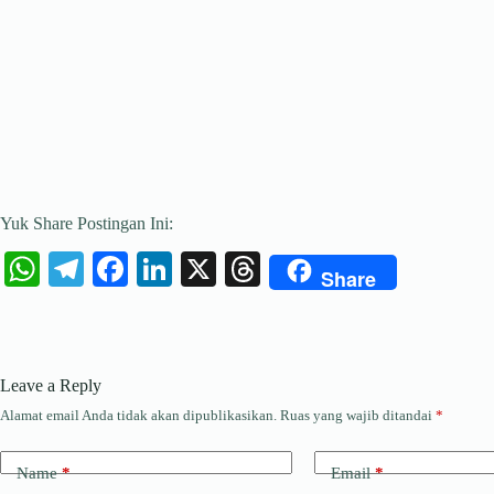
Yuk Share Postingan Ini:
W
Te
Fa
Li
X
T
Share
ha
le
ce
nk
hr
ts
gr
bo
ed
ea
A
a
ok
In
ds
Leave a Reply
pp
m
Alamat email Anda tidak akan dipublikasikan.
Ruas yang wajib ditandai
*
Name
*
Email
*