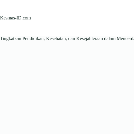
Skip
to
content
Kesmas-ID.com
Tingkatkan Pendidikan, Kesehatan, dan Kesejahteraan dalam Mencer