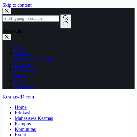
Skip to content
No results
Home
Edukasi
Mahasiswa Kesmas
Kampus
Komunitas
Event
Loker
Download
Kesmas-ID.com
Home
Edukasi
Mahasiswa Kesmas
Kampus
Komunitas
Event