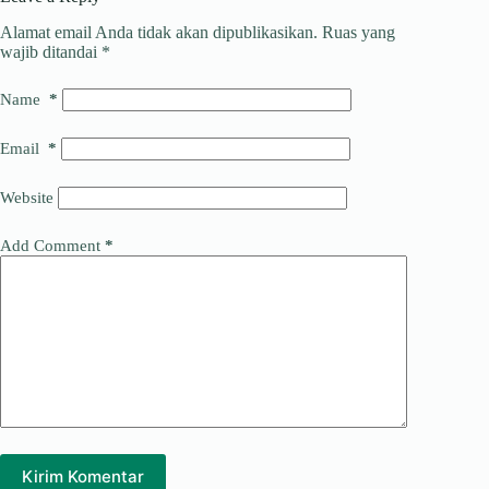
m
o
d
e
Alamat email Anda tidak akan dipublikasikan.
Ruas yang
wajib ditandai
*
k
I
a
n
d
Name
*
s
Email
*
Website
Add Comment
*
Kirim Komentar