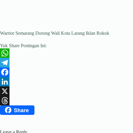
Warrior Semarang Dorong Wali Kota Larang Iklan Rokok
Yuk Share Postingan Ini:
W
h
T
a
e
F
t
l
a
L
s
e
c
i
X
Share
A
g
e
n
T
p
r
b
k
h
p
a
o
e
r
Leave a Reply