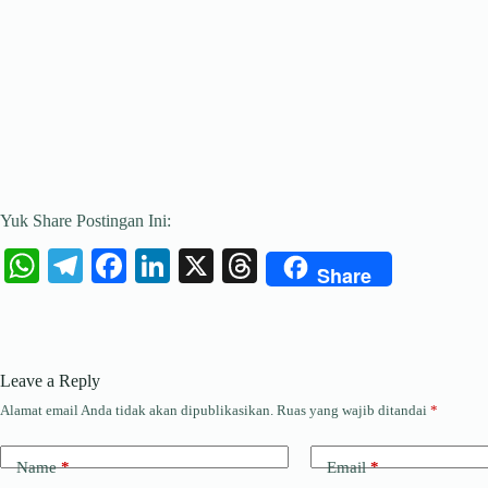
Yuk Share Postingan Ini:
W
Te
Fa
Li
X
T
Share
ha
le
ce
nk
hr
ts
gr
bo
ed
ea
A
a
ok
In
ds
Leave a Reply
pp
m
Alamat email Anda tidak akan dipublikasikan.
Ruas yang wajib ditandai
*
Name
*
Email
*