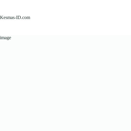
Skip
to
content
Kesmas-ID.com
image