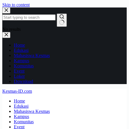
Skip to content
No results
Home
Edukasi
Mahasiswa Kesmas
Kampus
Komunitas
Event
Loker
Download
Kesmas-ID.com
Home
Edukasi
Mahasiswa Kesmas
Kampus
Komunitas
Event