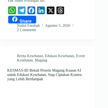
Yuk Share Postingan Ini:
W
Te
Fa
Li
X
T
ha
le
ce
nk
hr
Share
ts
gr
bo
ed
ea
Nailul Farohah
Agustus 5, 2026
2 Comments
A
a
ok
In
ds
pp
m
Berita Kesehatan
,
Edukasi Kesehatan
,
Event
Kesehatan
,
Magang
KESMAS-ID Bekali Peserta Magang Kuasai AI
untuk Edukasi Kesehatan, Siap Ciptakan Konten
yang Lebih Berdampak