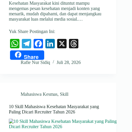
Kesehatan Masyarakat kini dituntut mampu
mengemas pesan kesehatan menjadi konten yang
menarik, mudah dipahami, dan dapat menjangkau
masyarakat luas melalui media sosial.…
Yuk Share Postingan Ini:
W
Te
Fa
Li
X
T
ha
le
ce
nk
hr
Share
ts
gr
bo
ed
ea
Rafie Nur Sidiq
Juli 28, 2026
A
a
ok
In
ds
pp
m
Mahasiswa Kesmas
,
Skill
10 Skill Mahasiswa Kesehatan Masyarakat yang
Paling Dicari Recruiter Tahun 2026