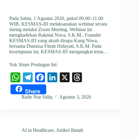
Pada Sabtu, 1 Agustus 2026, pukul 09.00–11.00
WIB, KESMAS-ID melaksanakan webinar secara
daring melalui Zoom Meeting. Webinar ini
menghadirkan Rakmat Niwa, S.K.M., Founder
KESMAS-ID yang akrab disapa Kang Niwa,
bersama Dianissa Fitrah Hidayati, S.K.M. Pada
kesempatan ini, KESMAS-ID mengangkat tema…
Yuk Share Postingan Ini:
W
Te
Fa
Li
X
T
ha
le
ce
nk
hr
Share
ts
gr
bo
ed
ea
Rafie Nur Sidiq
Agustus 3, 2026
A
a
ok
In
ds
pp
m
AI in Healthcare
,
Artikel Ilmiah