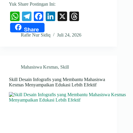
Yuk Share Postingan Ini:
W
Te
Fa
Li
X
T
ha
le
ce
nk
hr
Share
ts
gr
bo
ed
ea
Rafie Nur Sidiq
Juli 24, 2026
A
a
ok
In
ds
pp
m
Mahasiswa Kesmas
,
Skill
Skill Desain Infografis yang Membantu Mahasiswa
Kesmas Menyampaikan Edukasi Lebih Efektif