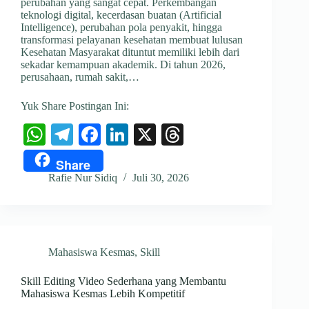
perubahan yang sangat cepat. Perkembangan
teknologi digital, kecerdasan buatan (Artificial
Intelligence), perubahan pola penyakit, hingga
transformasi pelayanan kesehatan membuat lulusan
Kesehatan Masyarakat dituntut memiliki lebih dari
sekadar kemampuan akademik. Di tahun 2026,
perusahaan, rumah sakit,…
Yuk Share Postingan Ini:
W
Te
Fa
Li
X
T
ha
le
ce
nk
hr
Share
ts
gr
bo
ed
ea
Rafie Nur Sidiq
Juli 30, 2026
A
a
ok
In
ds
pp
m
Mahasiswa Kesmas
,
Skill
Skill Editing Video Sederhana yang Membantu
Mahasiswa Kesmas Lebih Kompetitif