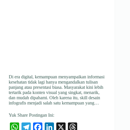
Di era digital, kemampuan menyampaikan informasi
kesehatan tidak lagi hanya mengandalkan tulisan
panjang atau presentasi biasa. Masyarakat kini lebih
tertarik pada konten visual yang singkat, menarik,
dan mudah dipahami. Oleh karena itu, skill desain
infografis menjadi salah satu kemampuan yang…
Yuk Share Postingan Ini:
W
Te
Fa
Li
X
T