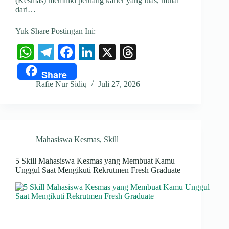
(Kesmas) memiliki peluang karier yang luas, mulai
dari…
Yuk Share Postingan Ini:
W
Te
Fa
Li
X
T
ha
le
ce
nk
hr
Share
ts
gr
bo
ed
ea
Rafie Nur Sidiq
Juli 27, 2026
A
a
ok
In
ds
pp
m
Mahasiswa Kesmas
,
Skill
5 Skill Mahasiswa Kesmas yang Membuat Kamu
Unggul Saat Mengikuti Rekrutmen Fresh Graduate